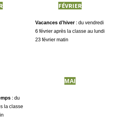
R
FÉVRIER
Vacances d’hiver
: du vendredi
6 février après la classe au lundi
23 février matin
MAI
temps
: du
ès la classe
in