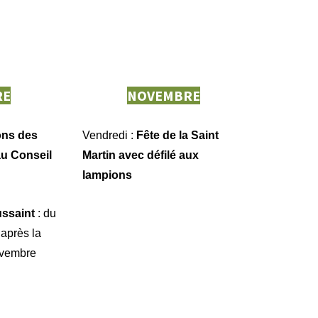
RE
NOVEMBRE
ons des
Vendredi :
Fête de la Saint
u Conseil
Martin avec défilé aux
lampions
ussaint
:
du
 après la
ovembre