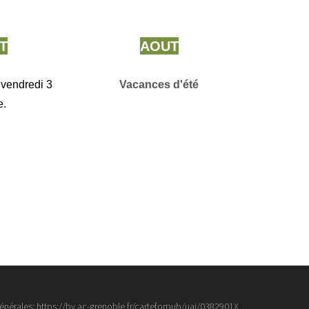
T
AOUT
 vendredi 3
Vacances d'été
e.
énérales:
https://bv.ac-grenoble.fr/carteforpub/uai/0382901X