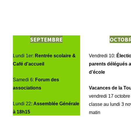
SEPTEMBRE
OCTOB
Lundi 1er:
Rentrée scolaire &
Vendredi 10:
É
lecti
Café d'accueil
parents délégués
a
d’école
Samedi 6:
Forum des
associations
Vacances de la To
vendredi 17 octobre
Lundi 22
:
Assemblée Générale
classe au lundi 3 n
à 18h15
matin